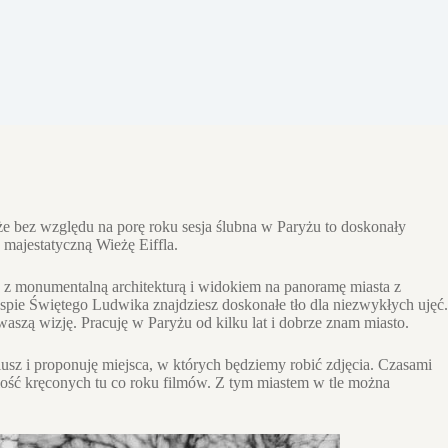
 że bez względu na porę roku sesja ślubna w Paryżu to doskonały
, majestatyczną Wieżę Eiffla.
ro z monumentalną architekturą i widokiem na panoramę miasta z
pie Świętego Ludwika znajdziesz doskonałe tło dla niezwykłych ujęć.
waszą wizję. Pracuję w Paryżu od kilku lat i dobrze znam miasto.
iusz i proponuję miejsca, w których będziemy robić zdjęcia. Czasami
ilość kręconych tu co roku filmów. Z tym miastem w tle można