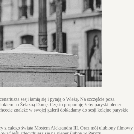
ariusza sesji łamią się i pytają o Wieżę. Na szczęście poza
widokiem na Żelazną Damę. Często proponuję żeby paryski plener
hcecie znaleźć w swojej galerii dokładamy do sesji kolejne paryskie
ary z całego świata Mostem Aleksandra III. Oraz mój ulubiony filmowy
nować jeśli zdecydujesz się na plener ślubny w Paryżu.