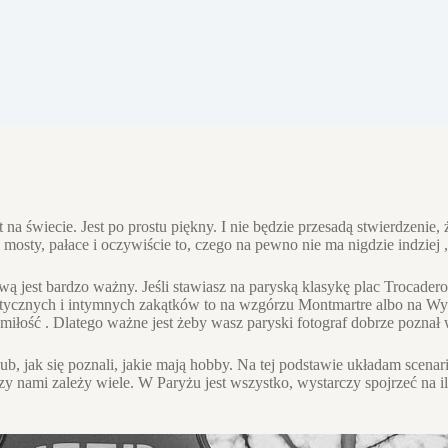
na świecie. Jest po prostu piękny. I nie będzie przesadą stwierdzenie,
 mosty, pałace i oczywiście to, czego na pewno nie ma nigdzie indziej 
wą jest bardzo ważny. Jeśli stawiasz na paryską klasykę plac Trocade
ntycznych i intymnych zakątków to na wzgórzu Montmartre albo na Wys
 miłość . Dlatego ważne jest żeby wasz paryski fotograf dobrze poznał 
b, jak się poznali, jakie mają hobby. Na tej podstawie układam scenar
dzy nami zależy wiele. W Paryżu jest wszystko, wystarczy spojrzeć na 