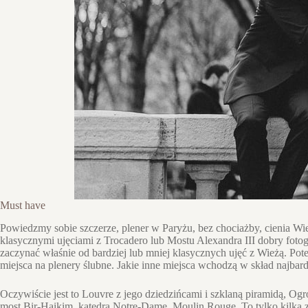
Must have
Powiedzmy sobie szczerze, plener w Paryżu, bez chociażby, cienia Wież
klasycznymi ujęciami z Trocadero lub Mostu Alexandra III dobry foto
zaczynać właśnie od bardziej lub mniej klasycznych ujęć z Wieżą. Pote
miejsca na plenery ślubne. Jakie inne miejsca wchodzą w skład najbar
Oczywiście jest to Louvre z jego dziedzińcami i szklaną piramidą, Og
most Bir-Haikim, katedra Notre-Dame, Moulin Rouge. To tylko kilka z s