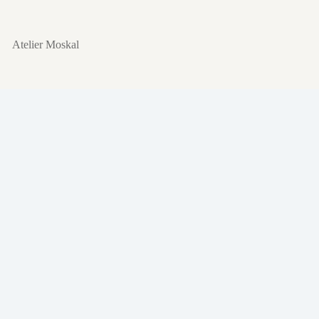
Przejdź
do
treści
Atelier Moskal