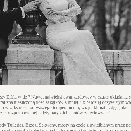
y Eiffla w tle ? Nawet najwięksi awangardowcy w czasie układania scen
graf zna niezliczoną ilość zakątków z mniej lub bardziej oczywistym 
m w zależności od waszego temperamentu, wizji i klimatu zdjęć jakie c
dziej rozpoznawalnej palety paryskich spotów zdjęciowych?
rody Tuileries, Brzegi Sekwany, mosty na czele z uwielbianym przez p
etek ( serio! ) fantastycznych lokalizacji jakie będę mogła ci zapropo