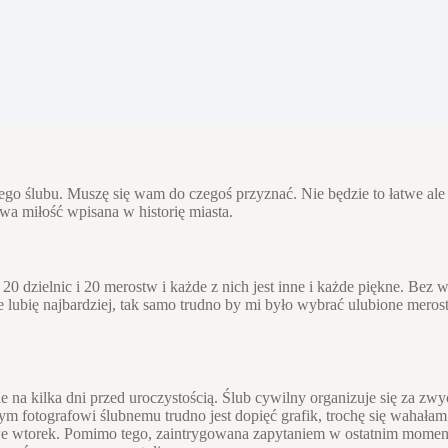
kiego ślubu. Muszę się wam do czegoś przyznać. Nie będzie to łatwe al
owa miłość wpisana w historię miasta.
0 dzielnic i 20 merostw i każde z nich jest inne i każde piękne. Bez 
e lubię najbardziej, tak samo trudno by mi było wybrać ulubione mer
 kilka dni przed uroczystością. Ślub cywilny organizuje się za zwycza
m fotografowi ślubnemu trudno jest dopięć grafik, trochę się wahałam
we wtorek. Pomimo tego, zaintrygowana zapytaniem w ostatnim momenci