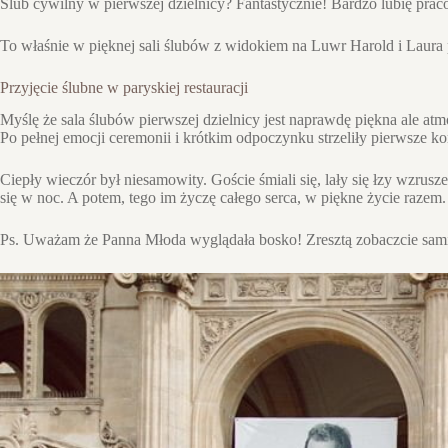
Ślub cywilny w pierwszej dzielnicy? Fantastycznie! Bardzo lubię pra
To właśnie w pięknej sali ślubów z widokiem na Luwr Harold i Laura p
Przyjęcie ślubne w paryskiej restauracji
Myślę że sala ślubów pierwszej dzielnicy jest naprawdę piękna ale atmo
Po pełnej emocji ceremonii i krótkim odpoczynku strzeliły pierwsze k
Ciepły wieczór był niesamowity. Goście śmiali się, lały się łzy wzrus
się w noc. A potem, tego im życzę całego serca, w piękne życie razem.
Ps. Uważam że Panna Młoda wyglądała bosko! Zresztą zobaczcie sam