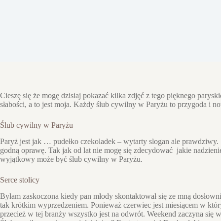
Cieszę się że mogę dzisiaj pokazać kilka zdjęć z tego pięknego parys
słabości, a to jest moja. Każdy ślub cywilny w Paryżu to przygoda i n
Ślub cywilny w Paryżu
Paryż jest jak … pudełko czekoladek – wytarty slogan ale prawdziwy. 2
godną oprawę. Tak jak od lat nie mogę się zdecydować jakie nadzieni
wyjątkowy może być ślub cywilny w Paryżu.
Serce stolicy
Byłam zaskoczona kiedy pan młody skontaktował się ze mną dosłownie na
tak krótkim wyprzedzeniem. Ponieważ czerwiec jest miesiącem w który
przecież w tej branży wszystko jest na odwrót. Weekend zaczyna się 