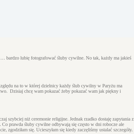
e … bardzo lubię fotografować śluby cywilne. No tak, każdy ma jakieś
względu na to w której dzielnicy każdy ślub cywilny w Paryżu ma
ostwo. Dzisiaj chcę wam pokazać żeby pokazać wam jak piękny i
j szybciej niż ceremonie religijne. Jednak rzadko dostaję zapytania z
. Co prawda śluby cywilne odbywają się często w dni robocze ale
e, zgodziłam się. Ucieszyłam się kiedy zaczęliśmy ustalać szczegóły.