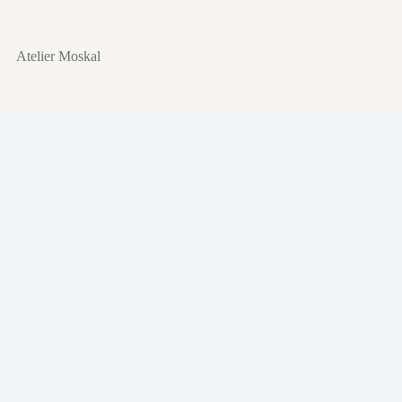
Przejdź
do
treści
Atelier Moskal